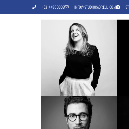
+33144900802
INFO@STUDIOCABRELLI.COM
ST