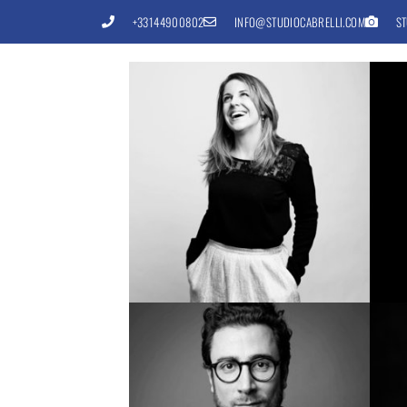
+33144900802
INFO@STUDIOCABRELLI.COM
ST