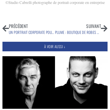
©Studio Cabrelli photographe de portrait corporate en entreprise
PRÉCÉDENT
SUIVANT
UN PORTRAIT CORPORATE POUR QUI ET POURQUOI?
PLUME : BOUTIQUE DE ROBES DE MARIÉES À PARIS
À VOIR AUSSI ↓